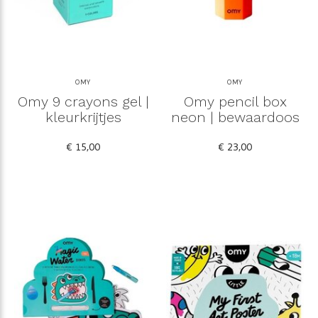
OMY
OMY
Omy 9 crayons gel |
Omy pencil box
kleurkrijtjes
neon | bewaardoos
€ 15,00
€ 23,00