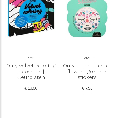
OMY
OMY
Omy velvet coloring
Omy face stickers -
- cosmos |
flower | gezichts
kleurplaten
stickers
€ 13,00
€ 7,90