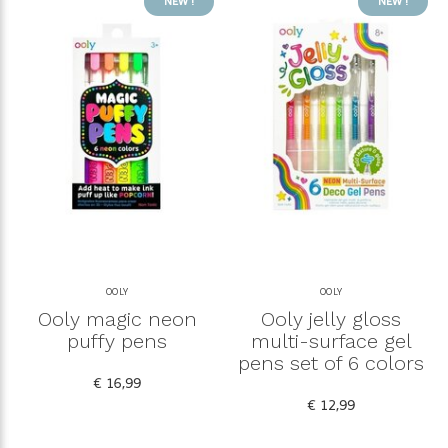
NEW !
NEW !
OOLY
OOLY
Ooly magic neon
Ooly jelly gloss
puffy pens
multi-surface gel
pens set of 6 colors
€ 16,99
€ 12,99