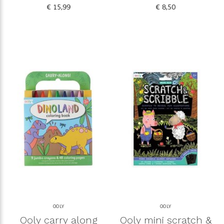
€ 15,99
€ 8,50
OOLY
OOLY
Ooly carry along
Ooly mini scratch &