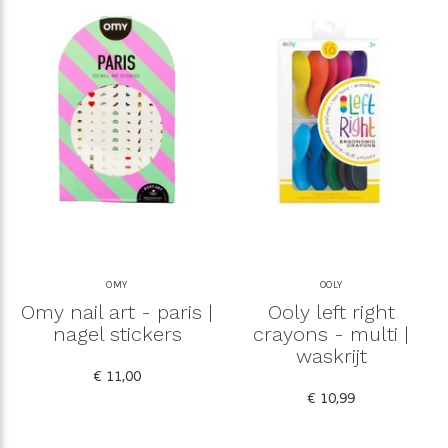
OMY
OOLY
Omy nail art - paris |
Ooly left right
nagel stickers
crayons - multi |
waskrijt
€ 11,00
€ 10,99