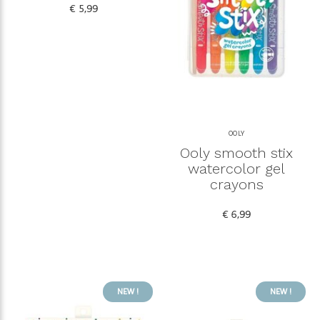
€ 5,99
OOLY
Ooly smooth stix
watercolor gel
crayons
€ 6,99
NEW !
NEW !