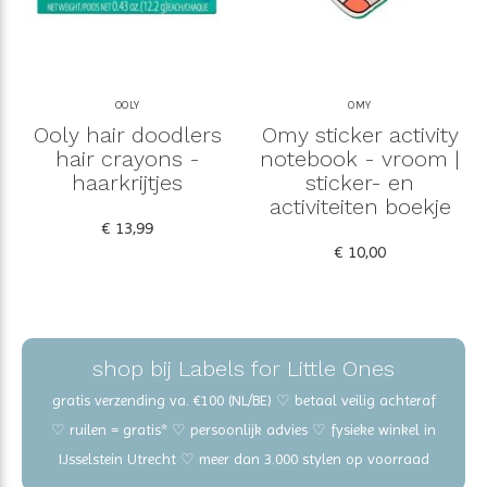
OOLY
OMY
Ooly hair doodlers
Omy sticker activity
hair crayons -
notebook - vroom |
haarkrijtjes
sticker- en
activiteiten boekje
€ 13,99
€ 10,00
shop bij Labels for Little Ones
gratis verzending va. €100 (NL/BE) ♡ betaal veilig achteraf
♡ ruilen = gratis* ♡ persoonlijk advies ♡ fysieke winkel in
IJsselstein Utrecht ♡ meer dan 3.000 stylen op voorraad