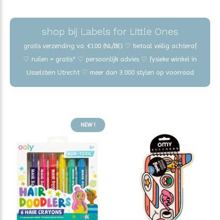
shop bij Labels for Little Ones
gratis verzending va. €100 (NL/BE) ♡ betaal veilig achteraf
♡ ruilen = gratis* ♡ persoonlijk advies ♡ fysieke winkel in
IJsselstein Utrecht ♡ meer dan 3.000 stylen op voorraad
NEW !