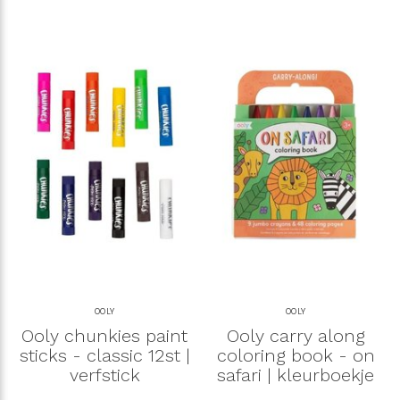
OOLY
OOLY
Ooly chunkies paint
Ooly carry along
sticks - classic 12st |
coloring book - on
verfstick
safari | kleurboekje