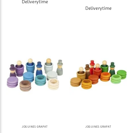
Deliverytime
Deliverytime
JOGUINES GRAPAT
JOGUINES GRAPAT