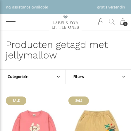
gratis verzending vanaf €100 (NL/BE/DE)
0
Producten getagd met
jellymallow
Categorieën
Filters
SALE
SALE