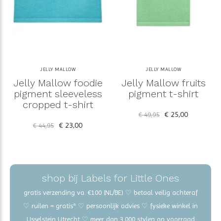
JELLY MALLOW
JELLY MALLOW
Jelly Mallow foodie
Jelly Mallow fruits
pigment sleeveless
pigment t-shirt
cropped t-shirt
€ 25,00
€ 49,95
€ 23,00
€ 44,95
shop bij Labels for Little Ones
gratis verzending va. €100 (NL/BE) ♡ betaal veilig achteraf
♡ ruilen = gratis* ♡ persoonlijk advies ♡ fysieke winkel in
IJsselstein Utrecht ♡ meer dan 3.000 stylen op voorraad