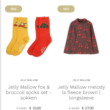
SALE
SALE
JELLY MALLOW
JELLY MALLOW
Jelly Mallow fox &
Jelly Mallow melody
broccoli socks set -
ls fleece brown |
sokken
longsleeve
€ 10,00
€ 27,00
€ 19,95
€ 45,00