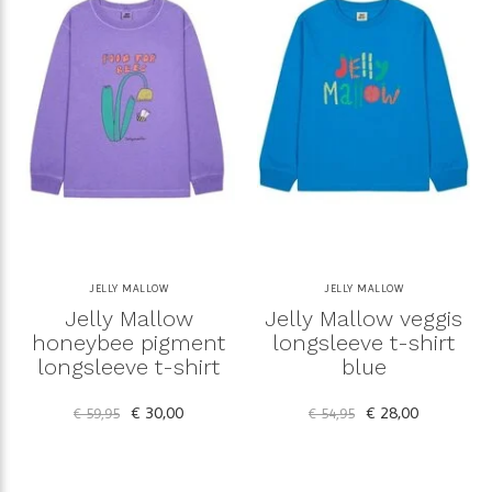
JELLY MALLOW
JELLY MALLOW
Jelly Mallow
Jelly Mallow veggis
honeybee pigment
longsleeve t-shirt
longsleeve t-shirt
blue
€ 30,00
€ 28,00
€ 59,95
€ 54,95