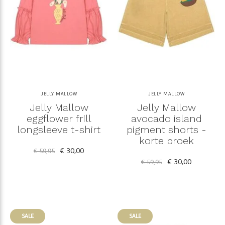
JELLY MALLOW
JELLY MALLOW
Jelly Mallow
Jelly Mallow
eggflower frill
avocado island
longsleeve t-shirt
pigment shorts -
korte broek
€ 30,00
€ 59,95
€ 30,00
€ 59,95
SALE
SALE