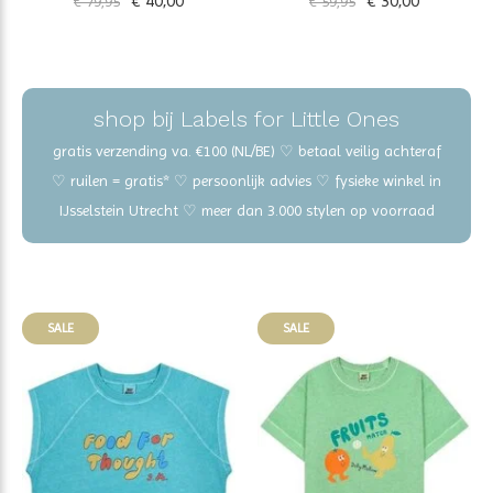
€ 40,00
€ 30,00
€ 79,95
€ 59,95
shop bij Labels for Little Ones
gratis verzending va. €100 (NL/BE) ♡ betaal veilig achteraf
♡ ruilen = gratis* ♡ persoonlijk advies ♡ fysieke winkel in
IJsselstein Utrecht ♡ meer dan 3.000 stylen op voorraad
SALE
SALE