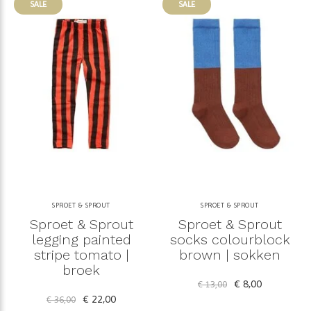
SALE
SALE
SPROET & SPROUT
SPROET & SPROUT
Sproet & Sprout
Sproet & Sprout
legging painted
socks colourblock
stripe tomato |
brown | sokken
broek
€ 8,00
€ 13,00
€ 22,00
€ 36,00