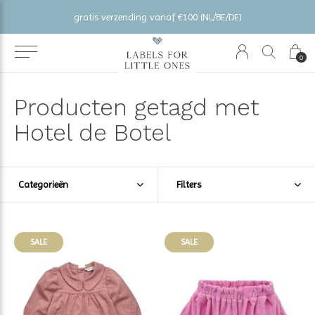
gratis verzending vanaf €100 (NL/BE/DE)
0
Producten getagd met
Hotel de Botel
Categorieën
Filters
SALE
SALE