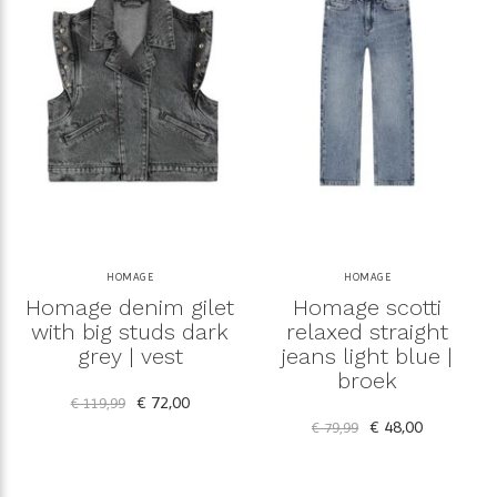
HOMAGE
HOMAGE
Homage denim gilet
Homage scotti
with big studs dark
relaxed straight
grey | vest
jeans light blue |
broek
€ 72,00
€ 119,99
€ 48,00
€ 79,99