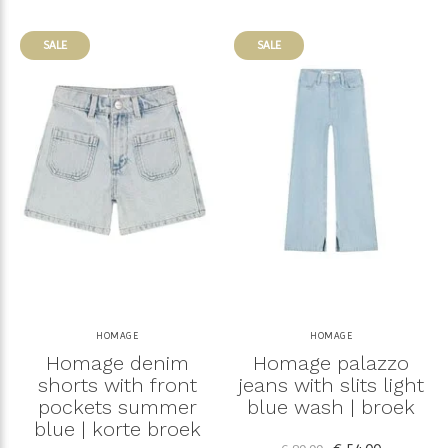
SALE
SALE
HOMAGE
HOMAGE
Homage denim
Homage palazzo
shorts with front
jeans with slits light
pockets summer
blue wash | broek
blue | korte broek