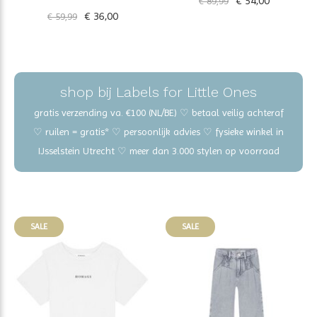
€ 54,00
€ 89,99
€ 36,00
€ 59,99
shop bij Labels for Little Ones
gratis verzending va. €100 (NL/BE) ♡ betaal veilig achteraf
♡ ruilen = gratis* ♡ persoonlijk advies ♡ fysieke winkel in
IJsselstein Utrecht ♡ meer dan 3.000 stylen op voorraad
SALE
SALE