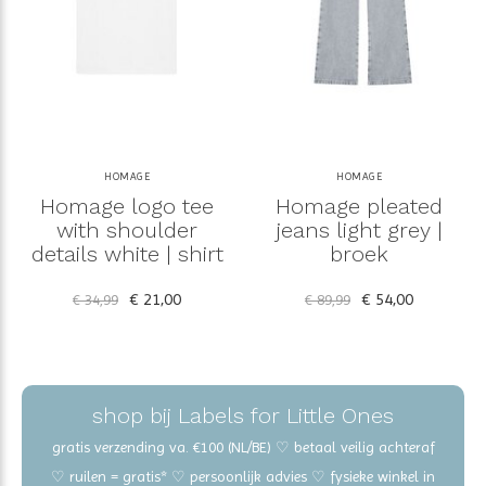
HOMAGE
HOMAGE
Homage logo tee
Homage pleated
with shoulder
jeans light grey |
details white | shirt
broek
€ 21,00
€ 54,00
€ 34,99
€ 89,99
shop bij Labels for Little Ones
gratis verzending va. €100 (NL/BE) ♡ betaal veilig achteraf
♡ ruilen = gratis* ♡ persoonlijk advies ♡ fysieke winkel in