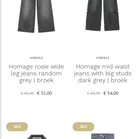
HOMAGE
HOMAGE
Homage rosie wide
Homage mid waist
leg jeans random
jeans with big studs
grey | broek
dark grey | broek
€ 51,00
€ 54,00
€ 85,00
€ 89,99
SALE
SALE