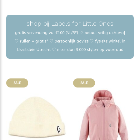
shop bij Labels for Little Ones
gratis verzending va. €100 (NL/BE) ♡ betaal veilig achteraf
♡ ruilen = gratis* ♡ persoonlijk advies ♡ fysieke winkel in
IJsselstein Utrecht ♡ meer dan 3.000 stylen op voorraad
SALE
SALE