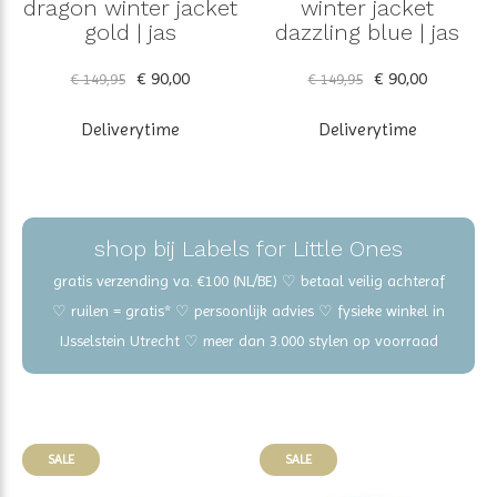
dragon winter jacket
winter jacket
gold | jas
dazzling blue | jas
€ 90,00
€ 90,00
€ 149,95
€ 149,95
Deliverytime
Deliverytime
shop bij Labels for Little Ones
gratis verzending va. €100 (NL/BE) ♡ betaal veilig achteraf
♡ ruilen = gratis* ♡ persoonlijk advies ♡ fysieke winkel in
IJsselstein Utrecht ♡ meer dan 3.000 stylen op voorraad
SALE
SALE