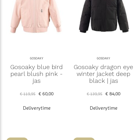
GOSOAKY
GOSOAKY
Gosoaky blue bird
Gosoaky dragon eye
pearl blush pink -
winter jacket deep
jas
black | jas
€ 60,00
€ 84,00
€ 119,95
€ 139,95
Deliverytime
Deliverytime