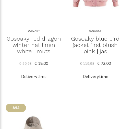
GOSOAKY
GOSOAKY
Gosoaky red dragon
Gosoaky blue bird
winter hat linen
jacket first blush
white | muts
pink | jas
€ 18,00
€ 72,00
€ 29,95
€ 119,95
Deliverytime
Deliverytime
SALE