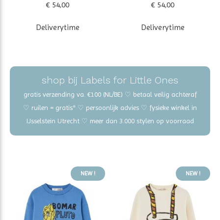
€ 54,00
€ 54,00
Deliverytime
Deliverytime
shop bij Labels for Little Ones
gratis verzending va. €100 (NL/BE) ♡ betaal veilig achteraf
♡ ruilen = gratis* ♡ persoonlijk advies ♡ fysieke winkel in
IJsselstein Utrecht ♡ meer dan 3.000 stylen op voorraad
NEW !
NEW !