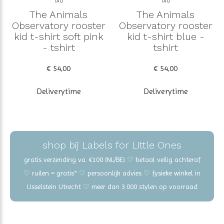
TAO
TAO
The Animals
The Animals
Observatory rooster
Observatory rooster
kid t-shirt soft pink
kid t-shirt blue -
- tshirt
tshirt
€ 54,00
€ 54,00
Deliverytime
Deliverytime
shop bij Labels for Little Ones
gratis verzending va. €100 (NL/BE) ♡ betaal veilig achteraf
♡ ruilen = gratis* ♡ persoonlijk advies ♡ fysieke winkel in
IJsselstein Utrecht ♡ meer dan 3.000 stylen op voorraad