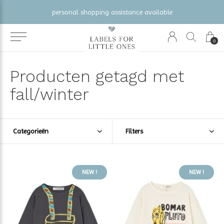
personal shopping assistance available
0
Producten getagd met
fall/winter
Categorieën
Filters
NEW !
NEW !