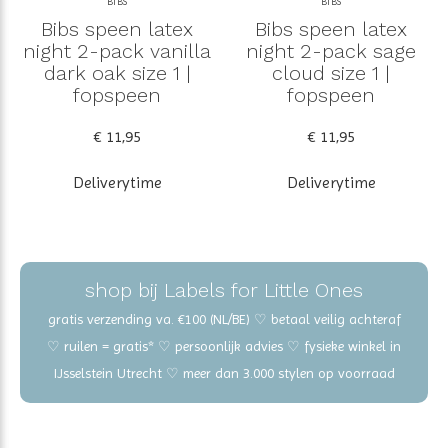
BIBS
BIBS
Bibs speen latex
Bibs speen latex
night 2-pack vanilla
night 2-pack sage
dark oak size 1 |
cloud size 1 |
fopspeen
fopspeen
€ 11,95
€ 11,95
Deliverytime
Deliverytime
shop bij Labels for Little Ones
gratis verzending va. €100 (NL/BE) ♡ betaal veilig achteraf
♡ ruilen = gratis* ♡ persoonlijk advies ♡ fysieke winkel in
IJsselstein Utrecht ♡ meer dan 3.000 stylen op voorraad