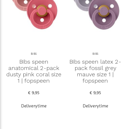
BIBS
BIBS
Bibs speen
Bibs speen latex 2-
anatomical 2-pack
pack fossil grey
dusty pink coral size
mauve size 1 |
1 | fopspeen
fopspeen
€ 9,95
€ 9,95
Deliverytime
Deliverytime