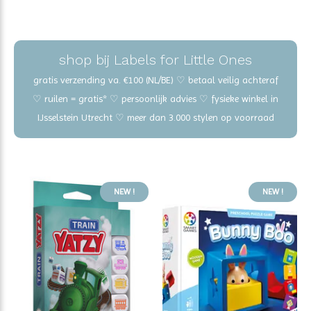
shop bij Labels for Little Ones
gratis verzending va. €100 (NL/BE) ♡ betaal veilig achteraf
♡ ruilen = gratis* ♡ persoonlijk advies ♡ fysieke winkel in
IJsselstein Utrecht ♡ meer dan 3.000 stylen op voorraad
NEW !
NEW !