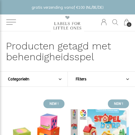
gratis verzending vanaf €100 (NL/BE/DE)
0
Producten getagd met
behendigheidsspel
Categorieën
Filters
NEW !
NEW !