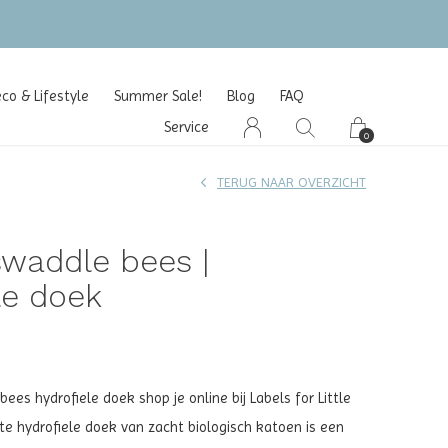
o & Lifestyle
Summer Sale!
Blog
FAQ
Service
0
TERUG NAAR OVERZICHT
waddle bees |
le doek
es hydrofiele doek shop je online bij Labels for Little
ote hydrofiele doek van zacht biologisch katoen is een