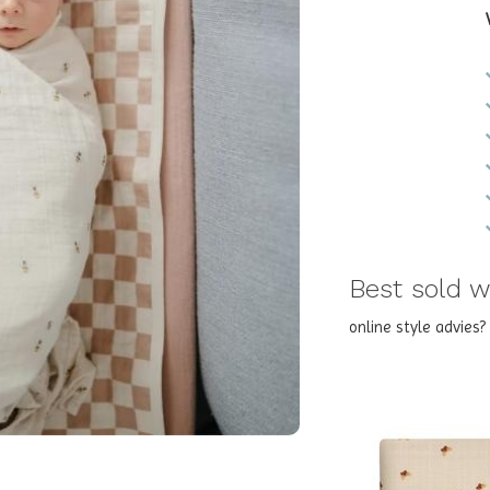
Best sold wi
online style advies
REMIND ME