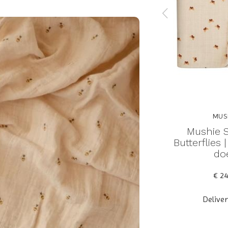
MUSHIE
MUS
b print
Mushie long sleeve bib
Mushie 
met
bees | slab
Butterflies 
do
€ 13,95
€ 24
Deliverytime
Delive