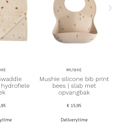
HIE
MUSHIE
Swaddle
Mushie silicone bib print
Mushie
| hydrofiele
bees | slab met
ek
opvangbak
,95
€ 15,95
rytime
Deliverytime