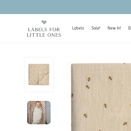
Labels
Sale!
New In!
B