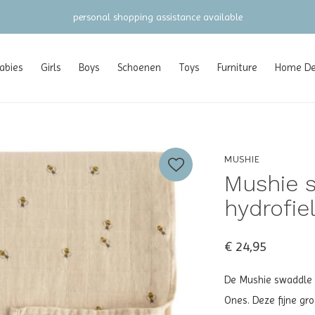
personal shopping assistance available
abies
Girls
Boys
Schoenen
Toys
Furniture
Home Dec
MUSHIE
Mushie s
hydrofie
€ 24,95
De Mushie swaddle be
Ones. Deze fijne gr