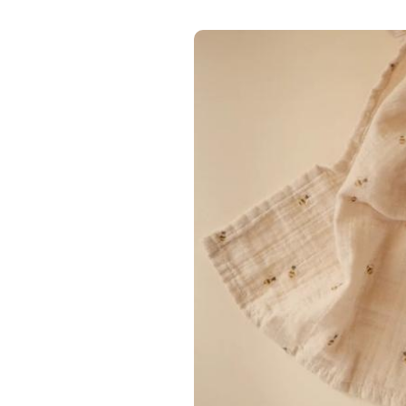
MUSHIE
Mushie silicone bi
bees | slab 
opvangbak
€ 15,95
Deliverytime