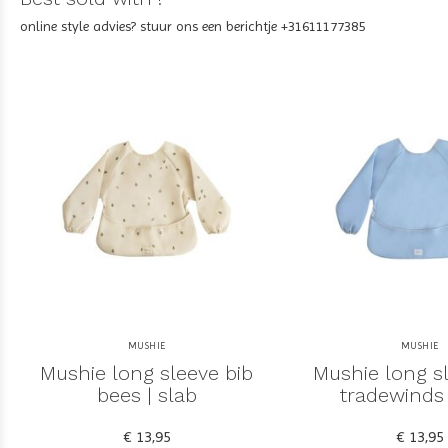
online style advies? stuur ons een berichtje +31611177385
MUSHIE
MUSHIE
Mushie long sleeve bib
Mushie long s
bees | slab
tradewinds 
€ 13,95
€ 13,95