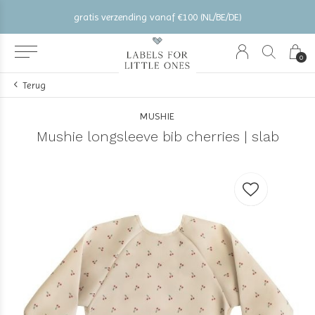
gratis verzending vanaf €100 (NL/BE/DE)
0
Terug
MUSHIE
Mushie longsleeve bib cherries | slab