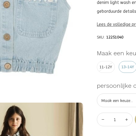
denim light wash en
geborduurde details. 
Lees de volledige p
SKU:
12251040
Maak een keu
11-12Y
13-14Y
persoonlijke 