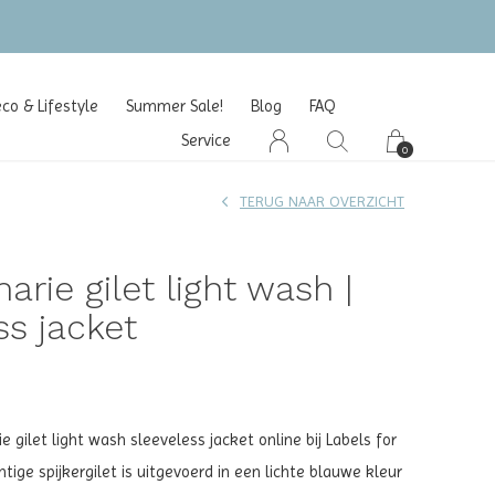
o & Lifestyle
Summer Sale!
Blog
FAQ
Service
0
TERUG NAAR OVERZICHT
arie gilet light wash |
ss jacket
 gilet light wash sleeveless jacket online bij Labels for
chtige spijkergilet is uitgevoerd in een lichte blauwe kleur