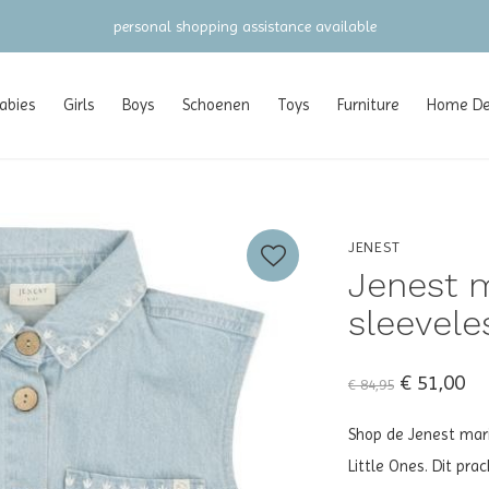
personal shopping assistance available
abies
Girls
Boys
Schoenen
Toys
Furniture
Home Dec
JENEST
Jenest m
sleevele
€ 51,00
€ 84,95
Shop de Jenest marie
Little Ones. Dit pra