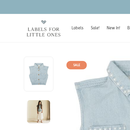
Labels
Sale!
New In!
B
SALE