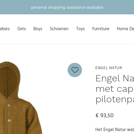
personal shopping assistance available
abies
Girls
Boys
Schoenen
Toys
Furniture
Home Dec
ENGEL NATUR
Engel Na
met cap
pilotenp
€ 93,50
Het Engel Natur wo