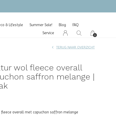
o & Lifestyle
Summer Sale!
Blog
FAQ
Service
0
TERUG NAAR OVERZICHT
tur wol fleece overall
uchon saffron melange |
ak
l fleece overall met capuchon saffron melange