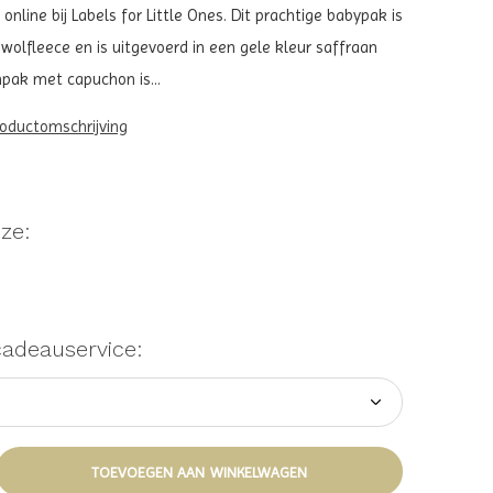
 online bij Labels for Little Ones. Dit prachtige babypak is
lfleece en is uitgevoerd in een gele kleur saffraan
npak met capuchon is...
roductomschrijving
ze:
cadeauservice:
TOEVOEGEN AAN WINKELWAGEN