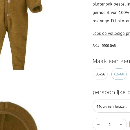
pilotenpak bestel je
gemaakt van 100% wo
melange. Dit pilote
Lees de volledige p
SKU:
9901043
Maak een keu
50-56
62-68
persoonlijke 