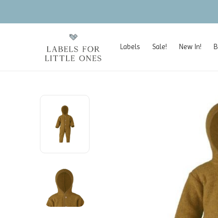
Labels
Sale!
New In!
B