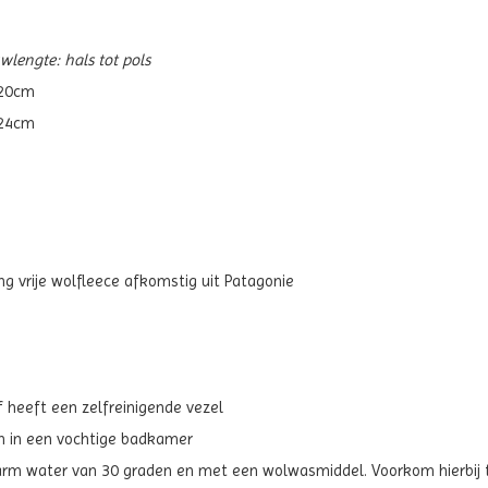
wlengte: hals tot pols
 20cm
 24cm
g vrije wolfleece afkomstig uit Patagonie
 heeft een zelfreinigende vezel
en in een vochtige badkamer
rm water van 30 graden en met een wolwasmiddel. Voorkom hierbij t