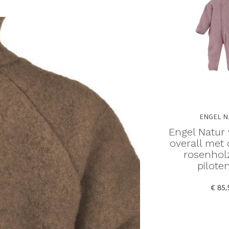
ENGEL N
Engel Natur 
overall met
rosenholz
pilote
€ 85,