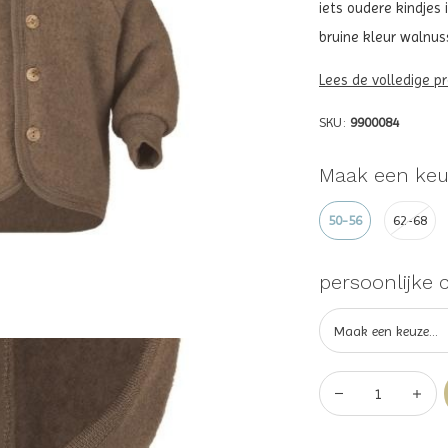
iets oudere kindjes
bruine kleur walnuss
Lees de volledige p
SKU:
9900084
Maak een keu
50-56
62-68
persoonlijke 