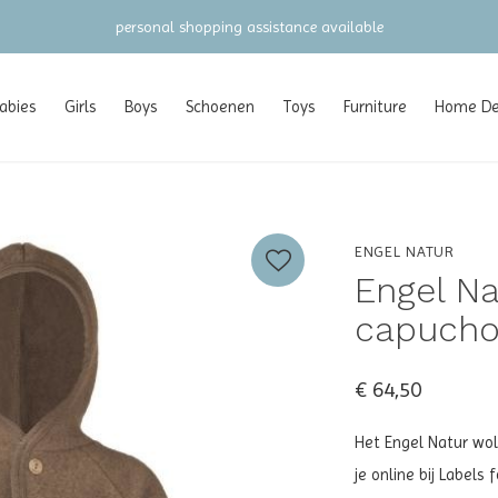
gratis verzending vanaf €100 (NL/BE/DE)
abies
Girls
Boys
Schoenen
Toys
Furniture
Home Dec
ENGEL NATUR
Engel Na
capuchon
€ 64,50
Het Engel Natur wol
je online bij Labels 