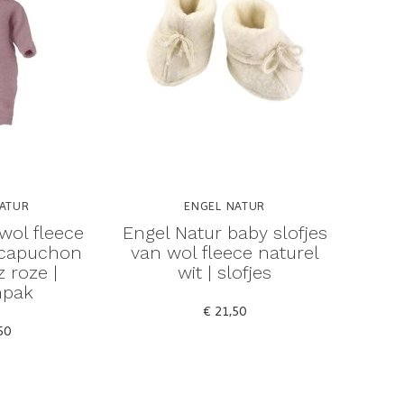
ATUR
ENGEL NATUR
wol fleece
Engel Natur baby slofjes
 capuchon
van wol fleece naturel
 roze |
wit | slofjes
npak
€ 21,50
50