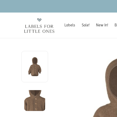
Labels
Sale!
New In!
B