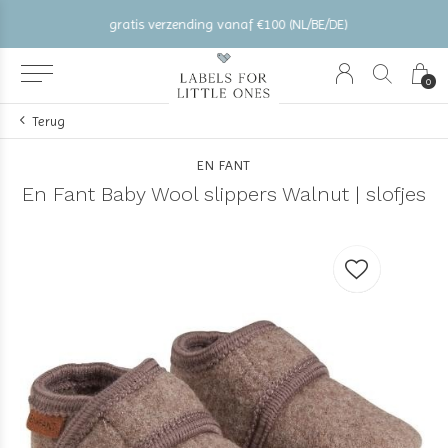
gratis verzending vanaf €100 (NL/BE/DE)
0
Terug
EN FANT
En Fant Baby Wool slippers Walnut | slofjes