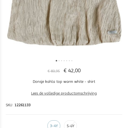
€ 42,00
€ 83,95
Donsje kahla top warm white - shirt
Lees de volledige productomschrijving
SKU:
12261133
3-4Y
5-6Y