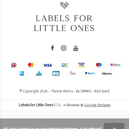
© Copyright
2026
- Theme RePos - By
DMWS
-
RSS-feed
Labels for Little Ones
5
/
5
-
4
Reviews @
Google Reviews
Wij slaan cookies op om onze website te verbeteren. Is dat akkoord?
Ja