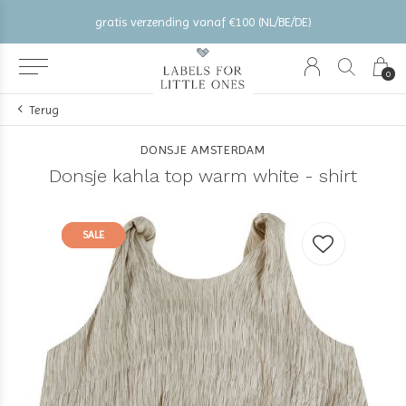
gratis verzending vanaf €100 (NL/BE/DE)
0
Terug
DONSJE AMSTERDAM
Donsje kahla top warm white - shirt
SALE
SALE