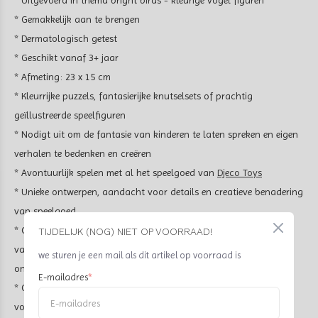
* Uitgevoerd in thema bright birds - kleurige vogel figuren
* Gemakkelijk aan te brengen
* Dermatologisch getest
* Geschikt vanaf 3+ jaar
* Afmeting: 23 x 15 cm
* Kleurrijke puzzels, fantasierijke knutselsets of prachtig
geïllustreerde speelfiguren
* Nodigt uit om de fantasie van kinderen te laten spreken en eigen
verhalen te bedenken en creëren
* Avontuurlijk spelen met al het speelgoed van
Djeco Toys
* Unieke ontwerpen, aandacht voor details en creatieve benadering
van speelgoed
* Ontwikkeling bij kinderen op verschillende vlakken: motorische
TIJDELIJK (NOG) NIET OP VOORRAAD!
vaardigheden, probleemoplossend vermogen en cognitieve
we sturen je een mail als dit artikel op voorraad is
ontwikkeling
E-mailadres
*
* Gemaakt van duurzame materialen van hoge kwaliteit die
voldoen aan strenge veiligheidsnormen