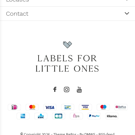
Contact
© Copyright
2026
- Theme RePos - By
DMWS
-
RSS-feed