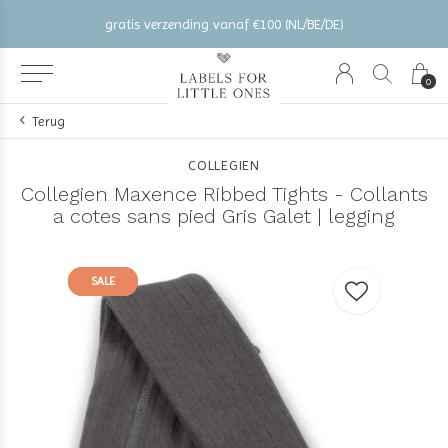
gratis verzending vanaf €100 (NL/BE/DE)
0
Terug
COLLEGIEN
Collegien Maxence Ribbed Tights - Collants
a cotes sans pied Gris Galet | legging
SALE
SALE