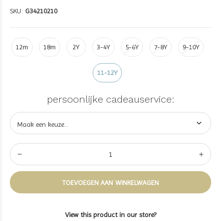
SKU:
G34210210
12m
18m
2Y
3-4Y
5-6Y
7-8Y
9-10Y
11-12Y
persoonlijke cadeauservice:
TOEVOEGEN AAN WINKELWAGEN
View this product in our store?