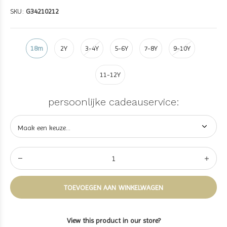
SKU:
G34210212
18m
2Y
3-4Y
5-6Y
7-8Y
9-10Y
11-12Y
persoonlijke cadeauservice:
TOEVOEGEN AAN WINKELWAGEN
View this product in our store?