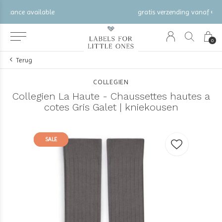
gratis verzending vanaf €100 (NL/BE/DE)
0
Terug
COLLEGIEN
Collegien La Haute - Chaussettes hautes a
cotes Gris Galet | kniekousen
SALE
SALE