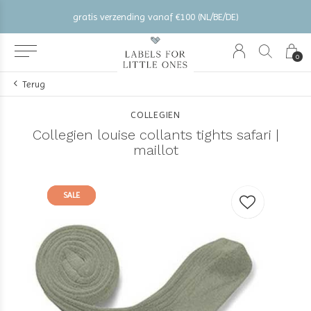
gratis verzending vanaf €100 (NL/BE/DE)
0
Terug
COLLEGIEN
Collegien louise collants tights safari |
maillot
SALE
SALE