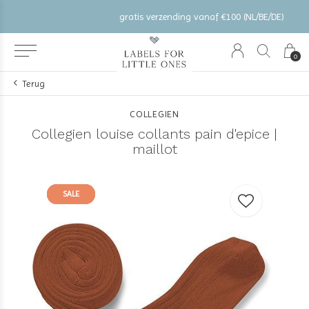
gratis verzending vanaf €100 (NL/BE/DE)
0
Terug
COLLEGIEN
Collegien louise collants pain d'epice |
maillot
SALE
SALE