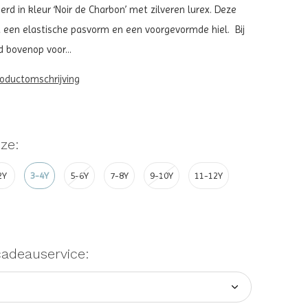
oerd in kleur ‘Noir de Charbon’ met zilveren lurex. Deze
ft een elastische pasvorm en een voorgevormde hiel. Bij
d bovenop voor...
roductomschrijving
ze:
2Y
3-4Y
5-6Y
7-8Y
9-10Y
11-12Y
cadeauservice: