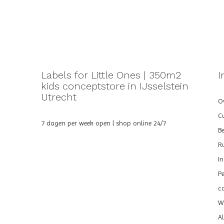
Labels for Little Ones | 350m2
I
kids conceptstore in IJsselstein
Utrecht
Ov
C
7 dagen per week open | shop online 24/7
B
R
I
P
c
We
A