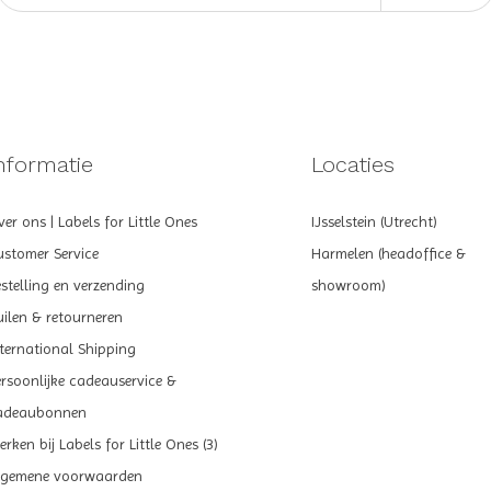
nformatie
Locaties
er ons | Labels for Little Ones
IJsselstein (Utrecht)
ustomer Service
Harmelen (headoffice &
estelling en verzending
showroom)
uilen & retourneren
nternational Shipping
ersoonlijke cadeauservice &
adeaubonnen
rken bij Labels for Little Ones (3)
lgemene voorwaarden