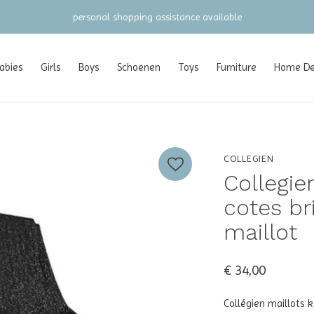
gratis verzending vanaf €100 (NL/BE/DE)
abies
Girls
Boys
Schoenen
Toys
Furniture
Home Dec
COLLEGIEN
Collegie
cotes br
maillot
€ 34,00
Collégien maillots 