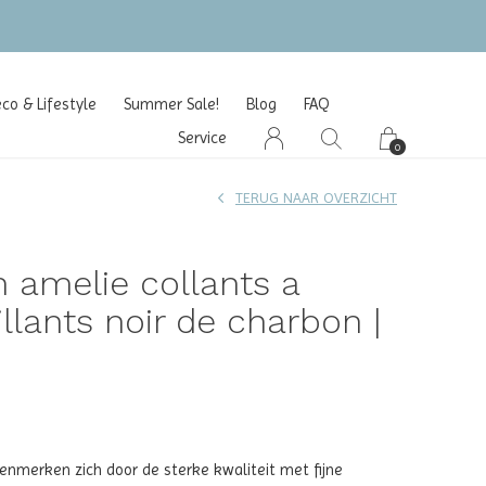
o & Lifestyle
Summer Sale!
Blog
FAQ
Service
0
TERUG NAAR OVERZICHT
n amelie collants a
illants noir de charbon |
kenmerken zich door de sterke kwaliteit met fijne