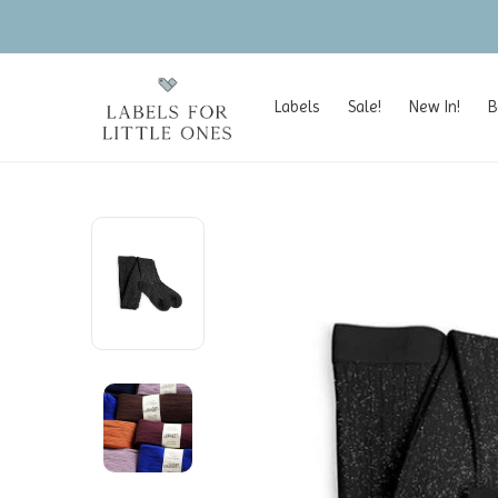
Labels
Sale!
New In!
B