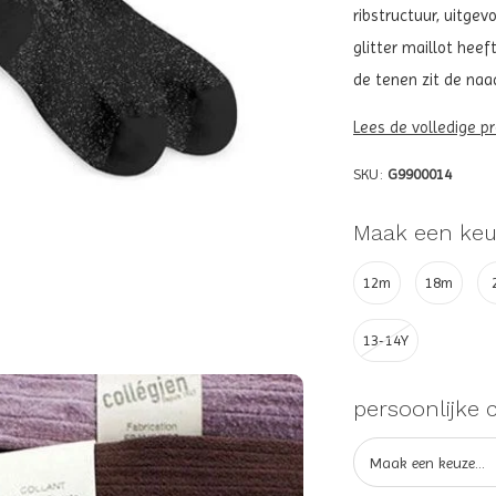
ribstructuur, uitgev
glitter maillot hee
de tenen zit de naa
Lees de volledige p
SKU:
G9900014
Maak een keu
12m
18m
13-14Y
persoonlijke 