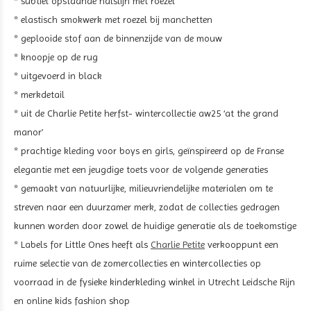
* subtiel opstaande halslijn met roezel
* elastisch smokwerk met roezel bij manchetten
* geplooide stof aan de binnenzijde van de mouw
* knoopje op de rug
* uitgevoerd in black
* merkdetail
* uit de Charlie Petite herfst- wintercollectie aw25 ‘at the grand
manor’
* prachtige kleding voor boys en girls, geïnspireerd op de Franse
elegantie met een jeugdige toets voor de volgende generaties
* gemaakt van natuurlijke, milieuvriendelijke materialen om te
streven naar een duurzamer merk, zodat de collecties gedragen
kunnen worden door zowel de huidige generatie als de toekomstige
* Labels for Little Ones heeft als
Charlie Petite
verkooppunt een
ruime selectie van de zomercollecties en wintercollecties op
voorraad in de fysieke kinderkleding winkel in Utrecht Leidsche Rijn
en online kids fashion shop