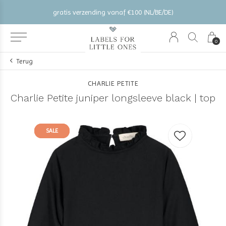
gratis verzending vanaf €100 (NL/BE/DE)
0
Terug
CHARLIE PETITE
Charlie Petite juniper longsleeve black | top
SALE
SALE