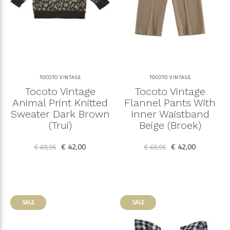
TOCOTO VINTAGE
TOCOTO VINTAGE
Tocoto Vintage
Tocoto Vintage
Animal Print Knitted
Flannel Pants With
Sweater Dark Brown
Inner Waistband
(Trui)
Beige (Broek)
€ 42,00
€ 42,00
€ 69,95
€ 69,95
SALE
SALE