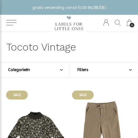
gratis verzending vanaf €100 (NL/BE/DE)
0
Tocoto Vintage
Categorieën
Filters
SALE
SALE