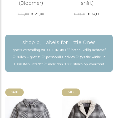
(Bloomer)
shirt)
€ 21,00
€ 24,00
€ 35,00
€ 39,00
shop bij Labels for Little Ones
gratis verzending va. €100 (NL/BE) ♡ betaal veilig achteraf
♡ ruilen = gratis* ♡ persoonlijk advies ♡ fysieke winkel in
IJsselstein Utrecht ♡ meer dan 3.000 stylen op voorraad
SALE
SALE