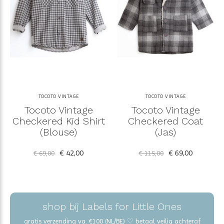
TOCOTO VINTAGE
TOCOTO VINTAGE
Tocoto Vintage
Tocoto Vintage
Checkered Kid Shirt
Checkered Coat
(Blouse)
(Jas)
€ 42,00
€ 69,00
€ 69,00
€ 115,00
shop bij Labels for Little Ones
gratis verzending va. €100 (NL/BE) ♡ betaal veilig achteraf