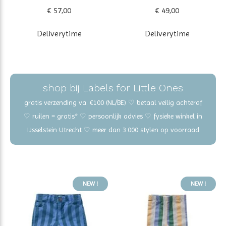
€ 57,00
€ 49,00
Deliverytime
Deliverytime
shop bij Labels for Little Ones
gratis verzending va. €100 (NL/BE) ♡ betaal veilig achteraf
♡ ruilen = gratis* ♡ persoonlijk advies ♡ fysieke winkel in
IJsselstein Utrecht ♡ meer dan 3.000 stylen op voorraad
NEW !
NEW !