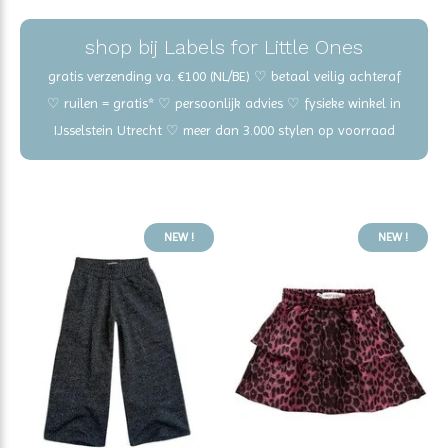
shop bij Labels for Little Ones
gratis verzending va. €100 (NL/BE) ♡ betaal veilig achteraf
♡ ruilen = gratis* ♡ persoonlijk advies ♡ fysieke winkel in
IJsselstein Utrecht ♡ meer dan 3.000 stylen op voorraad
NEW !
NEW !