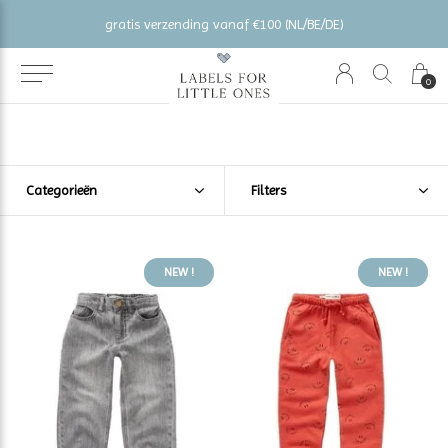
gratis verzending vanaf €100 (NL/BE/DE)
0
Categorieën
Filters
NEW !
NEW !