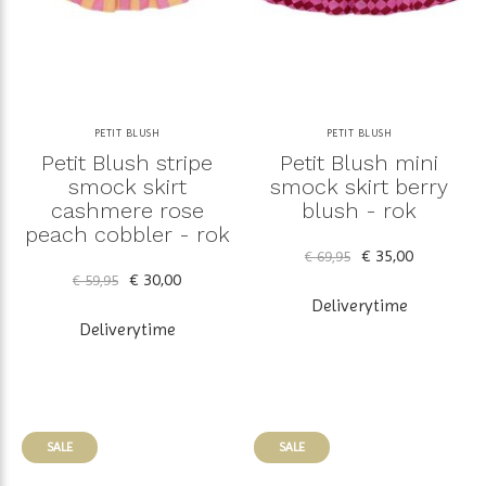
PETIT BLUSH
PETIT BLUSH
Petit Blush stripe
Petit Blush mini
smock skirt
smock skirt berry
cashmere rose
blush - rok
peach cobbler - rok
€ 35,00
€ 69,95
€ 30,00
€ 59,95
Deliverytime
Deliverytime
SALE
SALE