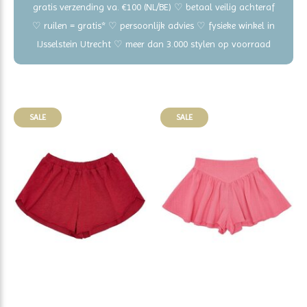
gratis verzending va. €100 (NL/BE) ♡ betaal veilig achteraf
♡ ruilen = gratis* ♡ persoonlijk advies ♡ fysieke winkel in
IJsselstein Utrecht ♡ meer dan 3.000 stylen op voorraad
SALE
SALE