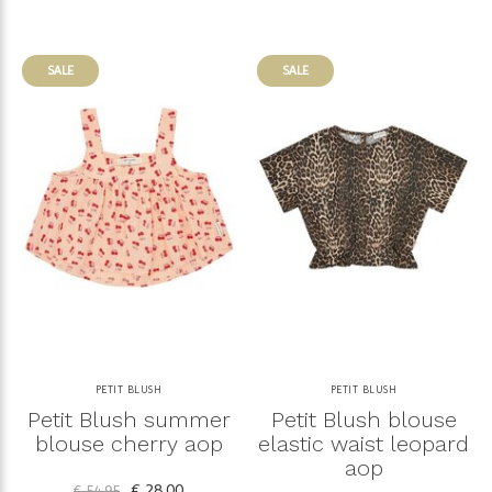
SALE
SALE
PETIT BLUSH
PETIT BLUSH
Petit Blush summer
Petit Blush blouse
blouse cherry aop
elastic waist leopard
aop
€ 28,00
€ 54,95