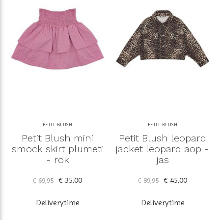
PETIT BLUSH
PETIT BLUSH
Petit Blush mini
Petit Blush leopard
smock skirt plumeti
jacket leopard aop -
- rok
jas
€ 35,00
€ 45,00
€ 69,95
€ 89,95
Deliverytime
Deliverytime