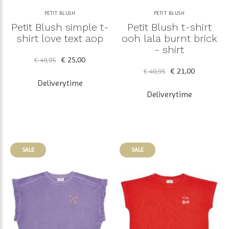
PETIT BLUSH
PETIT BLUSH
Petit Blush simple t-
Petit Blush t-shirt
shirt love text aop
ooh lala burnt brick
- shirt
€ 25,00
€ 49,95
€ 21,00
€ 40,95
Deliverytime
Deliverytime
SALE
SALE