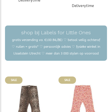
Deliverytime
Deliverytime
shop bij Labels for Little Ones
gratis verzending va. €100 (NL/BE) ♡ betaal veilig achteraf
♡ ruilen = gratis* ♡ persoonlijk advies ♡ fysieke winkel in
IJsselstein Utrecht ♡ meer dan 3.000 stylen op voorraad
SALE
SALE