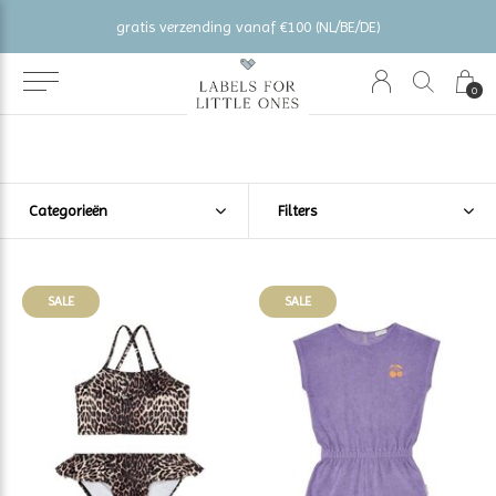
gratis verzending vanaf €100 (NL/BE/DE)
0
Categorieën
Filters
SALE
SALE