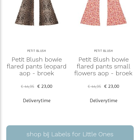
PETIT BLUSH
PETIT BLUSH
Petit Blush bowie
Petit Blush bowie
flared pants leopard
flared pants small
aop - broek
flowers aop - broek
€ 23,00
€ 23,00
€ 44,95
€ 44,95
Deliverytime
Deliverytime
shop bij Labels for Little Ones