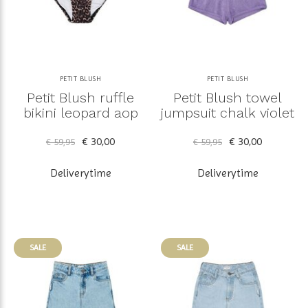
PETIT BLUSH
PETIT BLUSH
Petit Blush ruffle
Petit Blush towel
bikini leopard aop
jumpsuit chalk violet
€ 30,00
€ 30,00
€ 59,95
€ 59,95
Deliverytime
Deliverytime
SALE
SALE