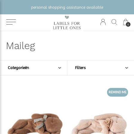
personal shopping assistance available
0
Maileg
Categorieën
Filters
REMIND ME