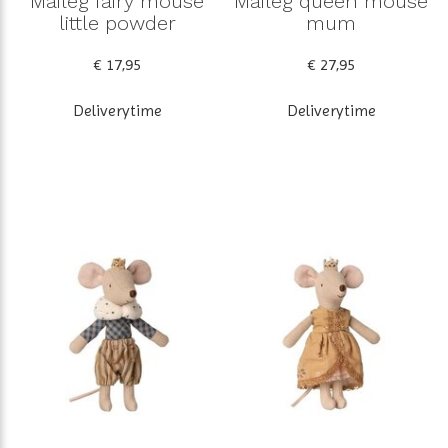
Maileg fairy mouse
Maileg queen mouse
little powder
mum
€ 17,95
€ 27,95
Deliverytime
Deliverytime