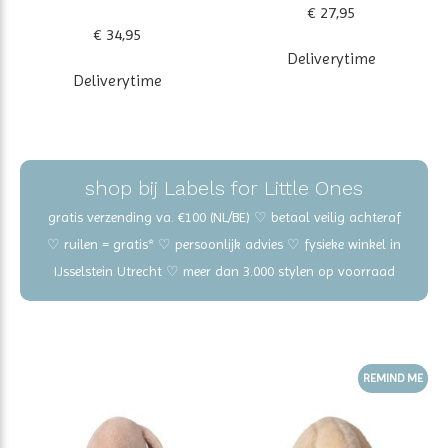
€ 27,95
€ 34,95
Deliverytime
Deliverytime
shop bij Labels for Little Ones
gratis verzending va. €100 (NL/BE) ♡ betaal veilig achteraf
♡ ruilen = gratis* ♡ persoonlijk advies ♡ fysieke winkel in
IJsselstein Utrecht ♡ meer dan 3.000 stylen op voorraad
REMIND ME