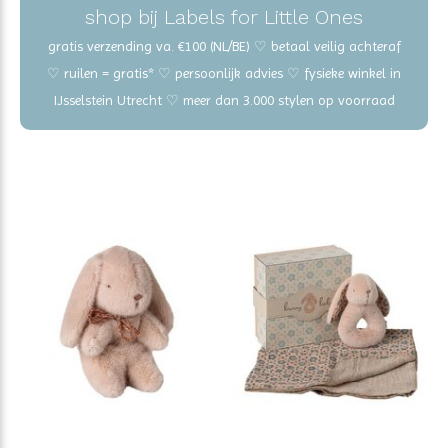
shop bij Labels for Little Ones
gratis verzending va. €100 (NL/BE) ♡ betaal veilig achteraf
♡ ruilen = gratis* ♡ persoonlijk advies ♡ fysieke winkel in
IJsselstein Utrecht ♡ meer dan 3.000 stylen op voorraad