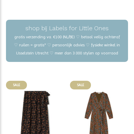
shop bij Labels for Little Ones
gratis verzending va. €100 (NL/BE) ♡ betaal veilig achteraf
♡ ruilen = gratis* ♡ persoonlijk advies ♡ fysieke winkel in
IJsselstein Utrecht ♡ meer dan 3.000 stylen op voorraad
SALE
SALE