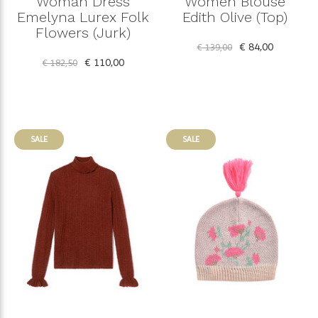
Woman Dress
Women Blouse
Emelyna Lurex Folk
Edith Olive (Top)
Flowers (Jurk)
€ 84,00
€ 139,00
€ 110,00
€ 182,50
SALE
SALE