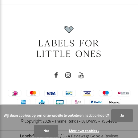
Wij slaan cookies op om onze website te verbeteren. Is dat akkoord?
Ja
© Copyright
2026
- Theme RePos - By
DMWS
-
RSS-feed
Nee
Meer over cookies »
Labels for Little Ones
5
/
5
-
4
Reviews @
Google Reviews