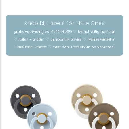
shop bij Labels for Little Ones
gratis verzending va. €100 (NL/BE) ♡ betaal veilig achteraf
♡ ruilen = gratis* ♡ persoonlijk advies ♡ fysieke winkel in
IJsselstein Utrecht ♡ meer dan 3.000 stylen op voorraad