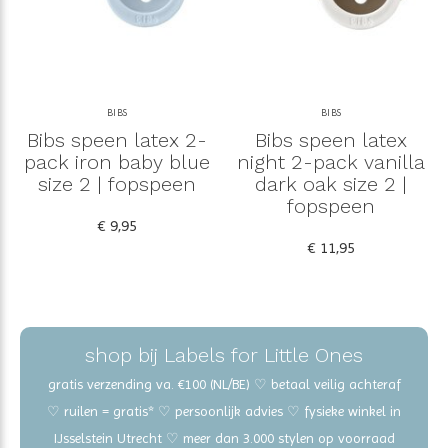
BIBS
BIBS
Bibs speen latex 2-
Bibs speen latex
pack iron baby blue
night 2-pack vanilla
size 2 | fopspeen
dark oak size 2 |
fopspeen
€ 9,95
€ 11,95
shop bij Labels for Little Ones
gratis verzending va. €100 (NL/BE) ♡ betaal veilig achteraf
♡ ruilen = gratis* ♡ persoonlijk advies ♡ fysieke winkel in
IJsselstein Utrecht ♡ meer dan 3.000 stylen op voorraad