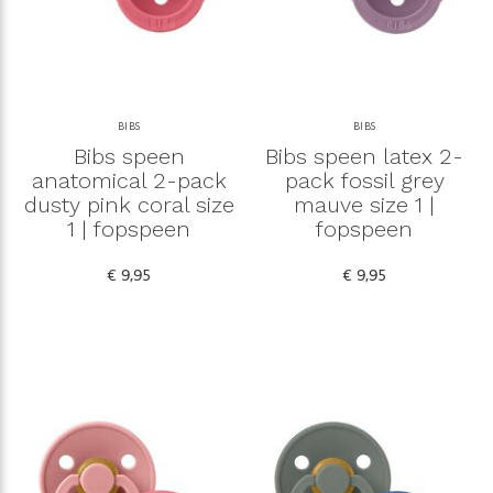
BIBS
BIBS
Bibs speen
Bibs speen latex 2-
anatomical 2-pack
pack fossil grey
dusty pink coral size
mauve size 1 |
1 | fopspeen
fopspeen
€ 9,95
€ 9,95