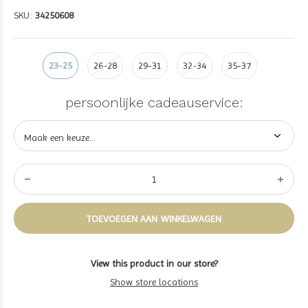
SKU:
34250608
23-25
26-28
29-31
32-34
35-37
persoonlijke cadeauservice:
TOEVOEGEN AAN WINKELWAGEN
View this product in our store?
Show store locations