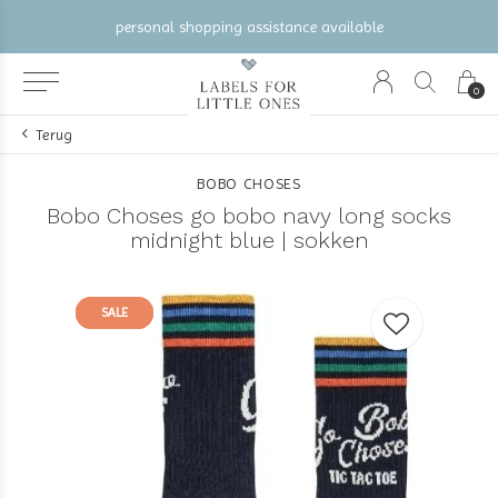
personal shopping assistance available
0
Terug
BOBO CHOSES
Bobo Choses go bobo navy long socks
midnight blue | sokken
SALE
SALE