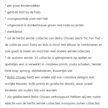
* een paar kindersokken
* geribde stof bij de hals
* voorgevormde voet met hiel
* uitgevoerd in donkerblauw groen met rode accenten
* merkdetail
* uit de herfst winter collectie van Bobo Choses aw25 ‘Tic Tac Toe’ -
de collectie voor baby en kids is mooi met elkaar te combineren en
ook goed te mixen en matchen met andere wintercollecties
* de autumn winter ‘25 collectie is geïnspireerd op spelen en
spelletjes wat is verwerkt in creatieve prints, zoals schaken, twister,
hink stap sprong, dobbelstenen, klavertjes vier
*
Bobo Choses
heeft een unieke stijl van creatieve designs met
vrolijke kleuren, toffe prints en grafische details, waar zowel
kinderen als ouders blij van worden
* als geselecteerd Bobo Choses verkooppunt hebben wij een ruime
selectie van de herfst winter collecties, voorjaars zomer collecties