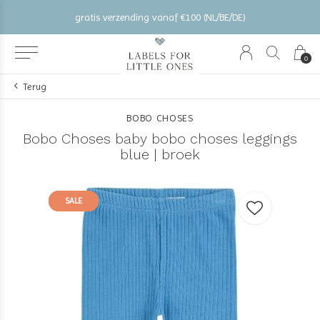
gratis verzending vanaf €100 (NL/BE/DE)
0
Terug
BOBO CHOSES
Bobo Choses baby bobo choses leggings
blue | broek
SALE
SALE