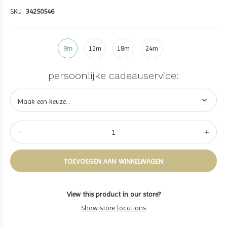
SKU:
34250546
9m
12m
18m
24m
persoonlijke cadeauservice:
TOEVOEGEN AAN WINKELWAGEN
View this product in our store?
Show store locations