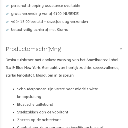
personal shopping assistance available
gratis verzending vanaf €100 (NL/BE/DE)
vóór 15:00 besteld = dezelfde dag verzonden
betaal veilig achteraf met Klarna
Productomschrijving
Denim tuinbroek met donkere wassing van het Amerikaanse label
Blu & Blue New York. Gemaakt van heerlijk zachte, soepelvallende,
sterke tencelstof. Ideaal om in te spelen!
Schouderpanden zijn verstelbaar middels witte
knoopsluiting
Elastische tailleband
Steekzakken aan de voorkant
Zakken op de achterkant
Comfortabel door pasvorm en heerlijk zachte stof