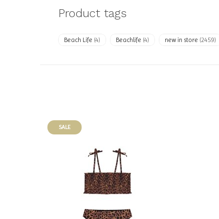
Product tags
Beach Life
(4)
Beachlife
(4)
new in store
(2459)
SALE