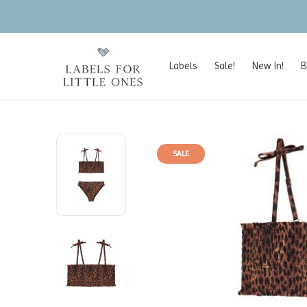
Labels
Sale!
New In!
B
SALE