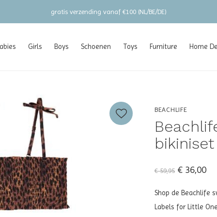
gratis verzending vanaf €100 (NL/BE/DE)
abies
Girls
Boys
Schoenen
Toys
Furniture
Home Dec
BEACHLIFE
Beachlif
bikiniset
€ 36,00
€ 59,95
Shop de Beachlife sw
Labels for Little On