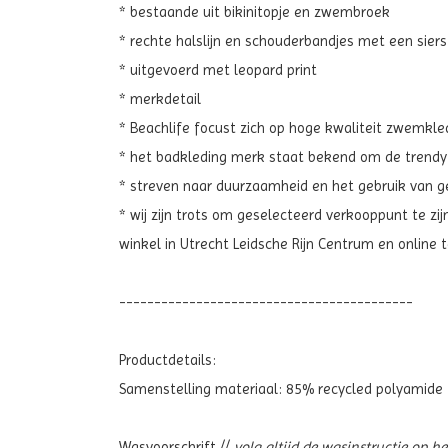
* bestaande uit bikinitopje en zwembroek
* rechte halslijn en schouderbandjes met een sierst
* uitgevoerd met leopard print
* merkdetail
* Beachlife focust zich op hoge kwaliteit zwemkle
* het badkleding merk staat bekend om de trendy
* streven naar duurzaamheid en het gebruik van g
* wij zijn trots om geselecteerd verkooppunt te zi
winkel in Utrecht Leidsche Rijn Centrum en online 
------------------------------------------
Productdetails:
Samenstelling materiaal:
85% recycled polyamide
Wasvoorschrift //
volg altijd de wasinstructie op h