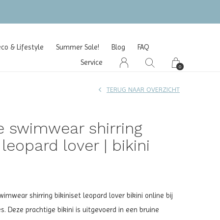
o & Lifestyle
Summer Sale!
Blog
FAQ
Service
0
TERUG NAAR OVERZICHT
e swimwear shirring
 leopard lover | bikini
imwear shirring bikiniset leopard lover bikini online bij
es. Deze prachtige bikini is uitgevoerd in een bruine