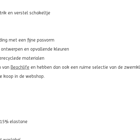
rik en verstel schakeltje
ding met een fijne pasvorm
 ontwerpen en opvallende kleuren
erecyclede materialen
jn van
Beachlife
en hebben dan ook een ruime selectie van de zwemkle
te koop in de webshop.
 15% elastane
et waslabel