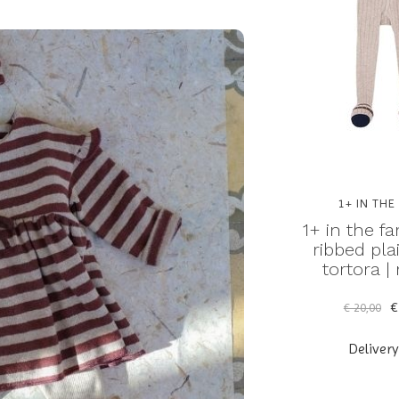
1+ IN THE
1+ in the fa
ribbed pla
tortora |
€
€ 20,00
Deliver