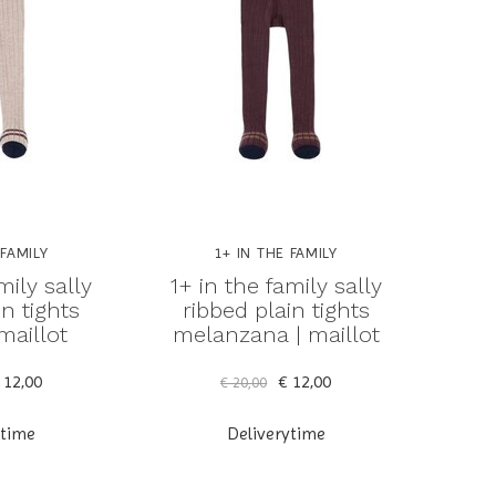
 FAMILY
1+ IN THE FAMILY
mily sally
1+ in the family sally
in tights
ribbed plain tights
 maillot
melanzana | maillot
 12,00
€ 12,00
€ 20,00
ytime
Deliverytime