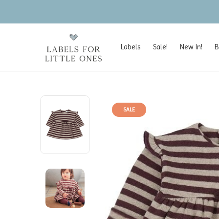
Labels
Sale!
New In!
B
SALE