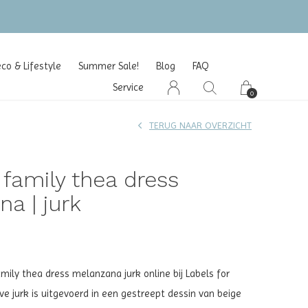
o & Lifestyle
Summer Sale!
Blog
FAQ
Service
0
TERUG NAAR OVERZICHT
e family thea dress
a | jurk
mily thea dress melanzana jurk online bij Labels for
eve jurk is uitgevoerd in een gestreept dessin van beige