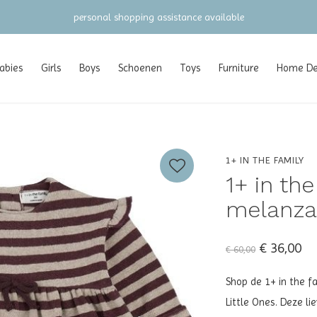
gratis verzending vanaf €100 (NL/BE/DE)
abies
Girls
Boys
Schoenen
Toys
Furniture
Home Dec
1+ IN THE FAMILY
1+ in th
melanzan
€ 36,00
€ 60,00
Shop de 1+ in the fa
Little Ones. Deze li