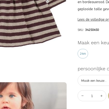
en bordeauxrood. De
geplooide taille gev
Lees de volledige p
SKU:
34250450
Maak een keu
24m
persoonlijke 