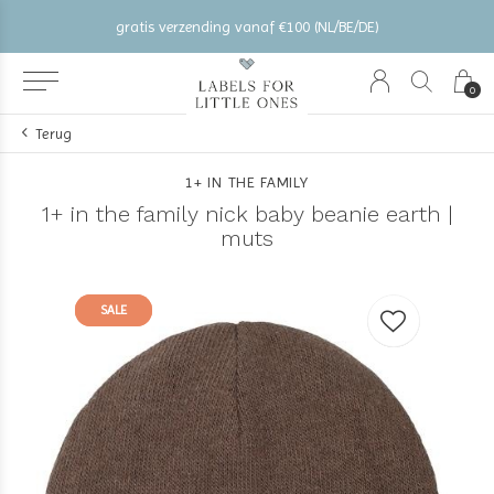
gratis verzending vanaf €100 (NL/BE/DE)
0
Terug
1+ IN THE FAMILY
1+ in the family nick baby beanie earth |
muts
SALE
SALE