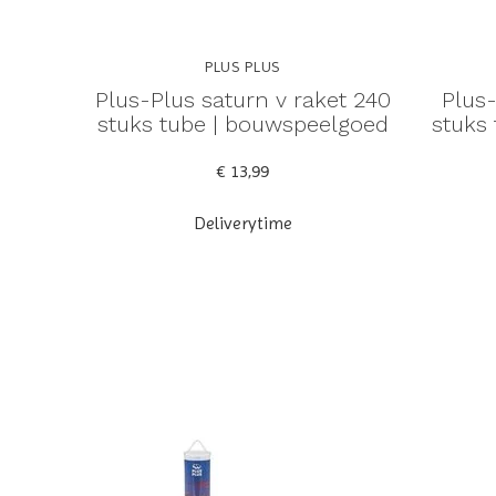
PLUS PLUS
Plus-Plus saturn v raket 240
Plus
stuks tube | bouwspeelgoed
stuks
€ 13,99
Deliverytime