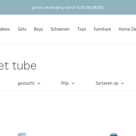
vóór 15:00 besteld = dezelfde dag verzonden
abies
Girls
Boys
Schoenen
Toys
Furniture
Home Dec
et tube
geslacht
Prijs
Sorteren op