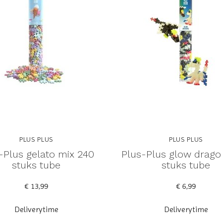
PLUS PLUS
PLUS PLUS
-Plus gelato mix 240
Plus-Plus glow drago
stuks tube
stuks tube
€ 13,99
€ 6,99
Deliverytime
Deliverytime