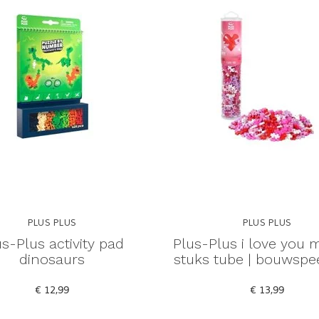
PLUS PLUS
PLUS PLUS
s-Plus activity pad
Plus-Plus i love you 
dinosaurs
stuks tube | bouwspe
€ 12,99
€ 13,99