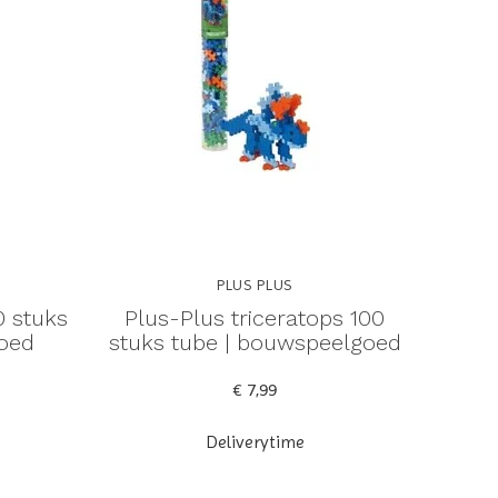
PLUS PLUS
0 stuks
Plus-Plus triceratops 100
oed
stuks tube | bouwspeelgoed
€ 7,99
Deliverytime