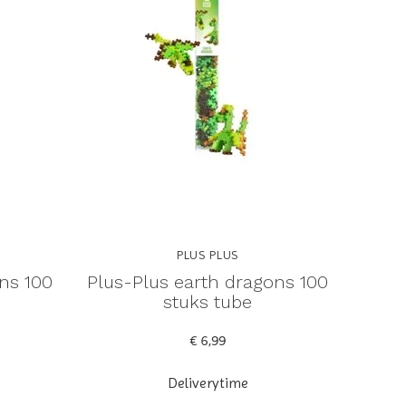
PLUS PLUS
ns 100
Plus-Plus earth dragons 100
stuks tube
€ 6,99
Deliverytime