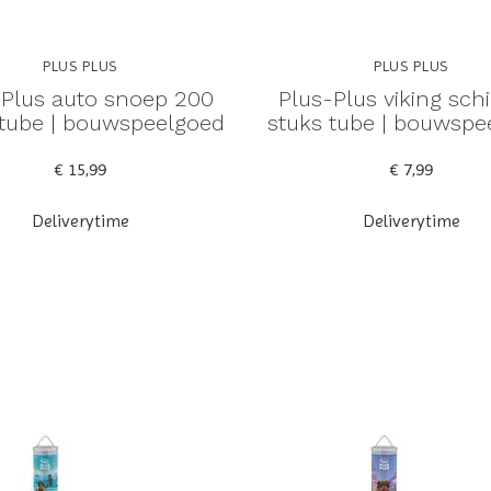
PLUS PLUS
PLUS PLUS
-Plus auto snoep 200
Plus-Plus viking sch
 tube | bouwspeelgoed
stuks tube | bouwspe
€ 15,99
€ 7,99
Deliverytime
Deliverytime