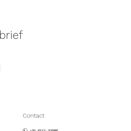
brief
Contact
+31-6111-77385