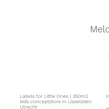
Meld
Labels for Little Ones | 350m2
I
kids conceptstore in IJsselstein
Utrecht
Ov