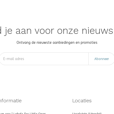
 je aan voor onze nieuws
Ontvang de nieuwste aanbiedingen en promoties
Abonneer
nformatie
Locaties
er ons | Labels for Little Ones
IJsselstein (Utrecht)