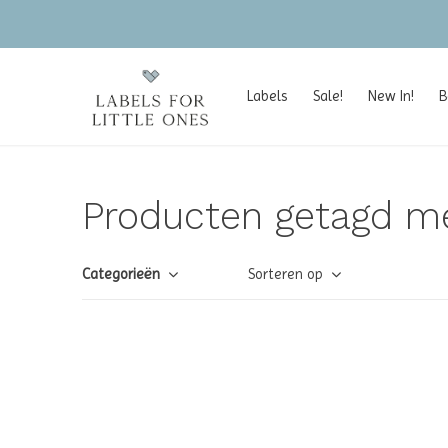
Labels
Sale!
New In!
B
Producten getagd me
Categorieën
Sorteren op