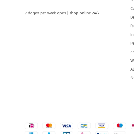
C
7 dagen per week open | shop online 24/7
B
R
I
P
c
We
A
S