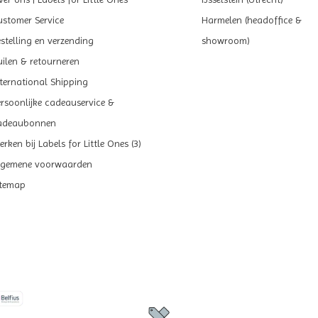
ustomer Service
Harmelen (headoffice &
estelling en verzending
showroom)
uilen & retourneren
nternational Shipping
ersoonlijke cadeauservice &
adeaubonnen
rken bij Labels for Little Ones (3)
lgemene voorwaarden
itemap