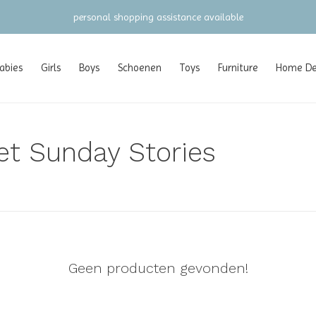
personal shopping assistance available
abies
Girls
Boys
Schoenen
Toys
Furniture
Home Dec
t Sunday Stories
Geen producten gevonden!