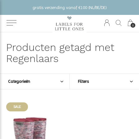
gratis verzending vanaf €100 (NL/BE/DE)
0
Producten getagd met
Regenlaars
Categorieën
Filters
SALE