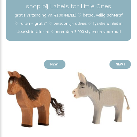
shop bij Labels for Little Ones
gratis verzending va. €100 (NL/BE) ♡ betaal veilig achteraf
♡ ruilen = gratis* ♡ persoonlijk advies ♡ fysieke winkel in
IJsselstein Utrecht ♡ meer dan 3.000 stylen op voorraad
NEW !
NEW !