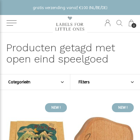
gratis verzending vanaf €100 (NL/BE/DE)
0
Producten getagd met
open eind speelgoed
Categorieën
Filters
NEW !
NEW !