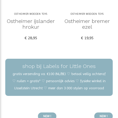
OSTHEIMER WOODEN TOYS
OSTHEIMER WOODEN TOYS
Ostheimer ijslander
Ostheimer bremer
hrokur
ezel
€ 28,95
€ 19,95
shop bij Labels for Little Ones
gratis verzending va. €100 (NL/BE) ♡ betaal veilig achteraf
♡ ruilen = gratis* ♡ persoonlijk advies ♡ fysieke winkel in
IJsselstein Utrecht ♡ meer dan 3.000 stylen op voorraad
NEW !
NEW !