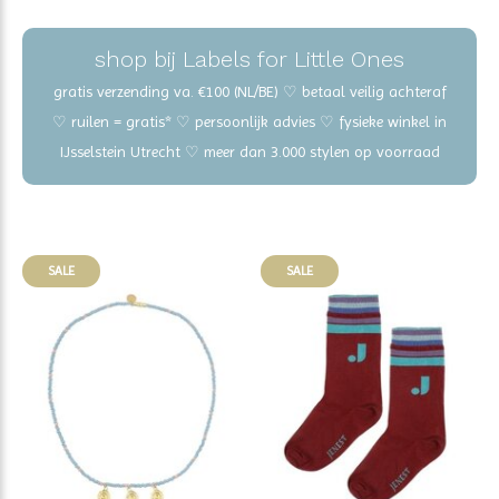
shop bij Labels for Little Ones
gratis verzending va. €100 (NL/BE) ♡ betaal veilig achteraf
♡ ruilen = gratis* ♡ persoonlijk advies ♡ fysieke winkel in
IJsselstein Utrecht ♡ meer dan 3.000 stylen op voorraad
SALE
SALE