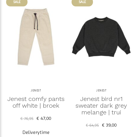
SALE
SALE
JENEST
JENEST
Jenest comfy pants
Jenest bird nr1
off white | broek
sweater dark grey
melange | trui
€ 47,00
€ 76,95
€ 39,00
€ 64,95
Deliverytime