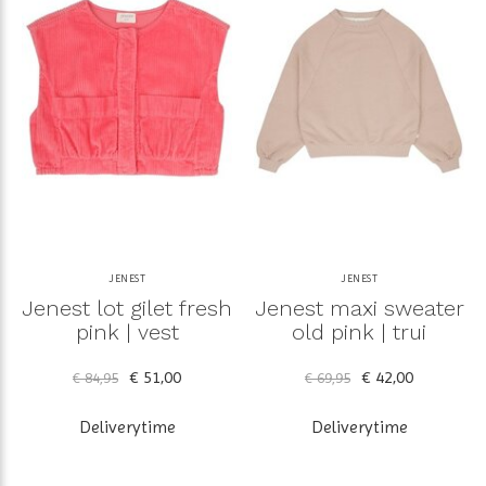
JENEST
JENEST
Jenest lot gilet fresh
Jenest maxi sweater
pink | vest
old pink | trui
€ 51,00
€ 42,00
€ 84,95
€ 69,95
Deliverytime
Deliverytime