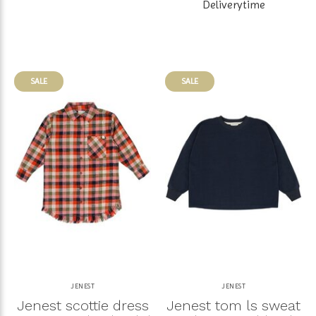
Deliverytime
SALE
SALE
JENEST
JENEST
Jenest scottie dress
Jenest tom ls sweat