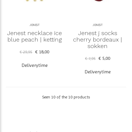
JENEST
JENEST
Jenest necklace ice
Jenest j socks
blue peach | ketting
cherry bordeaux |
sokken
€ 18,00
€ 29,95
€ 5,00
€ 7,95
Deliverytime
Deliverytime
Seen 10 of the 10 products