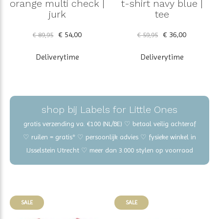
orange multi check |
t-shirt navy blue |
jurk
tee
€ 54,00
€ 36,00
€ 89,95
€ 59,95
Deliverytime
Deliverytime
shop bij Labels for Little Ones
gratis verzending va. €100 (NL/BE) ♡ betaal veilig achteraf
♡ ruilen = gratis* ♡ persoonlijk advies ♡ fysieke winkel in
IJsselstein Utrecht ♡ meer dan 3.000 stylen op voorraad
SALE
SALE