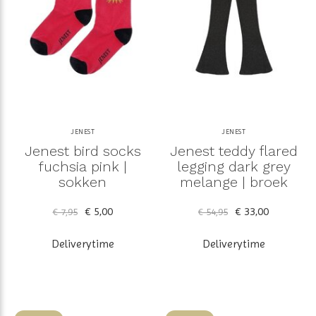
JENEST
JENEST
Jenest bird socks
Jenest teddy flared
fuchsia pink |
legging dark grey
sokken
melange | broek
€ 5,00
€ 33,00
€ 7,95
€ 54,95
Deliverytime
Deliverytime