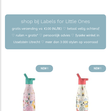
shop bij Labels for Little Ones
gratis verzending va. €100 (NL/BE) ♡ betaal veilig achteraf
♡ ruilen = gratis* ♡ persoonlijk advies ♡ fysieke winkel in
IJsselstein Utrecht ♡ meer dan 3.000 stylen op voorraad
NEW !
NEW !