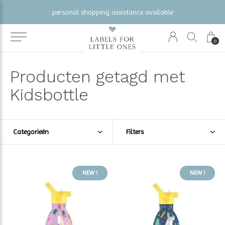
gratis verzending vanaf €100 (NL/BE/DE)
0
Producten getagd met
Kidsbottle
Categorieën
Filters
NEW !
NEW !