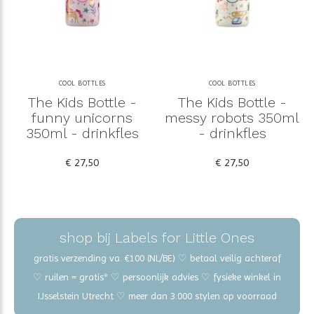
COOL BOTTLES
COOL BOTTLES
The Kids Bottle -
The Kids Bottle -
funny unicorns
messy robots 350ml
350ml - drinkfles
- drinkfles
€ 27,50
€ 27,50
shop bij Labels for Little Ones
gratis verzending va. €100 (NL/BE) ♡ betaal veilig achteraf
♡ ruilen = gratis* ♡ persoonlijk advies ♡ fysieke winkel in
IJsselstein Utrecht ♡ meer dan 3.000 stylen op voorraad