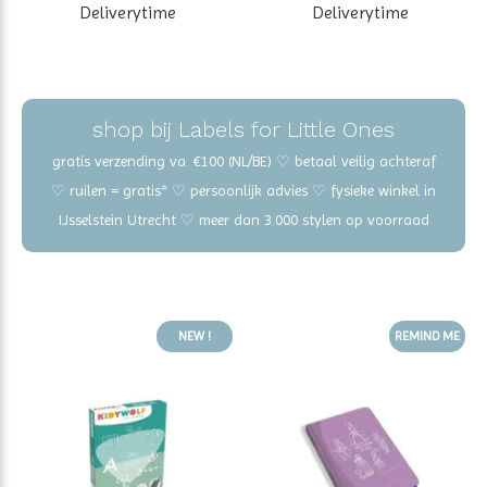
Deliverytime
Deliverytime
shop bij Labels for Little Ones
gratis verzending va. €100 (NL/BE) ♡ betaal veilig achteraf
♡ ruilen = gratis* ♡ persoonlijk advies ♡ fysieke winkel in
IJsselstein Utrecht ♡ meer dan 3.000 stylen op voorraad
NEW !
REMIND ME