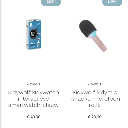
NEW !
NEW !
KIDYWOLF
KIDYWOLF
Kidywolf kidywatch
Kidywolf kidymic
interactieve
karaoke microfoon
smartwatch blauw
roze
€ 49,90
€ 29,90