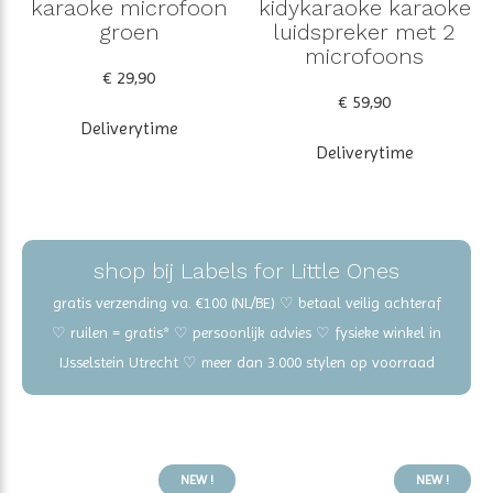
karaoke microfoon
kidykaraoke karaoke
groen
luidspreker met 2
microfoons
€ 29,90
€ 59,90
Deliverytime
Deliverytime
shop bij Labels for Little Ones
gratis verzending va. €100 (NL/BE) ♡ betaal veilig achteraf
♡ ruilen = gratis* ♡ persoonlijk advies ♡ fysieke winkel in
IJsselstein Utrecht ♡ meer dan 3.000 stylen op voorraad
NEW !
NEW !