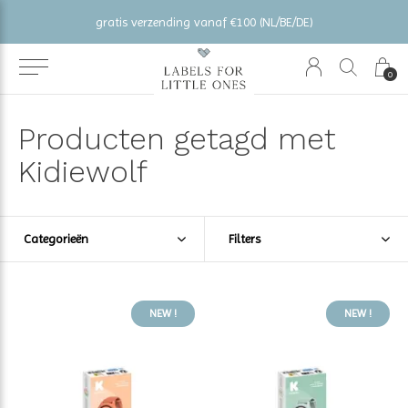
gratis verzending vanaf €100 (NL/BE/DE)
0
Producten getagd met
Kidiewolf
Categorieën
Filters
NEW !
NEW !