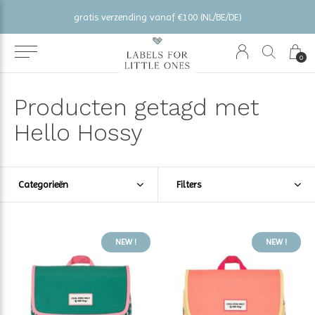
gratis verzending vanaf €100 (NL/BE/DE)
0
Producten getagd met
Hello Hossy
Categorieën
Filters
NEW !
NEW !