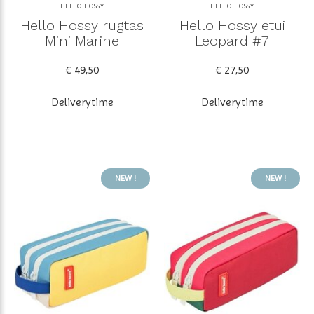
HELLO HOSSY
HELLO HOSSY
Hello Hossy rugtas
Hello Hossy etui
Mini Marine
Leopard #7
€ 49,50
€ 27,50
Deliverytime
Deliverytime
NEW !
NEW !