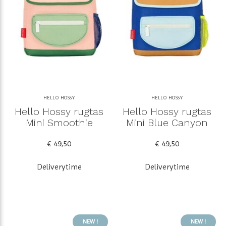
HELLO HOSSY
HELLO HOSSY
Hello Hossy rugtas
Hello Hossy rugtas
Mini Smoothie
Mini Blue Canyon
€ 49,50
€ 49,50
Deliverytime
Deliverytime
NEW !
NEW !