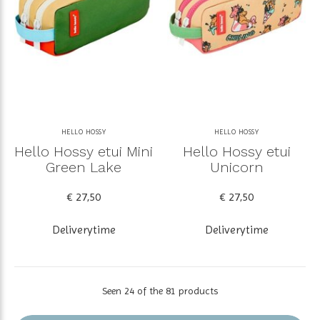
HELLO HOSSY
HELLO HOSSY
Hello Hossy etui Mini
Hello Hossy etui
Green Lake
Unicorn
€ 27,50
€ 27,50
Deliverytime
Deliverytime
Seen 24 of the 81 products