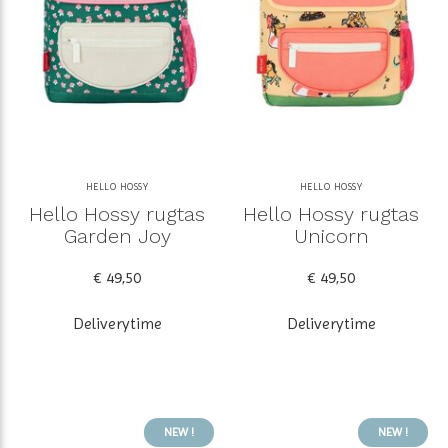
HELLO HOSSY
HELLO HOSSY
Hello Hossy rugtas
Hello Hossy rugtas
Garden Joy
Unicorn
€ 49,50
€ 49,50
Deliverytime
Deliverytime
NEW !
NEW !