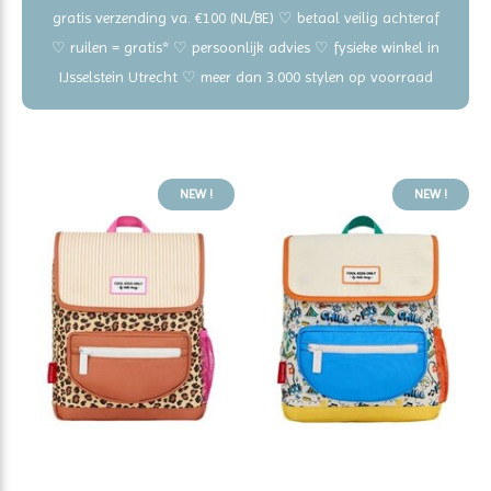
gratis verzending va. €100 (NL/BE) ♡ betaal veilig achteraf
♡ ruilen = gratis* ♡ persoonlijk advies ♡ fysieke winkel in
IJsselstein Utrecht ♡ meer dan 3.000 stylen op voorraad
NEW !
NEW !