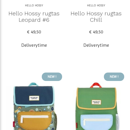
HELLO HOSSY
HELLO HOSSY
Hello Hossy rugtas
Hello Hossy rugtas
Leopard #6
Chill
€ 49,50
€ 49,50
Deliverytime
Deliverytime
NEW !
NEW !