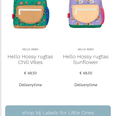
HELLO HOSSY
HELLO HOSSY
Hello Hossy rugtas
Hello Hossy rugtas
Chill Vibes
Sunflower
€ 49,50
€ 49,50
Deliverytime
Deliverytime
shop bij Labels for Little Ones