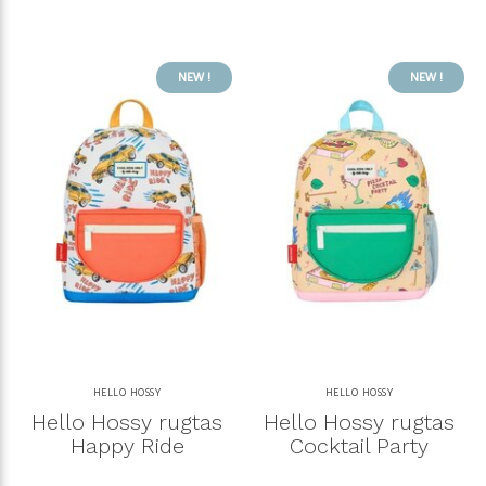
NEW !
NEW !
HELLO HOSSY
HELLO HOSSY
Hello Hossy rugtas
Hello Hossy rugtas
Happy Ride
Cocktail Party