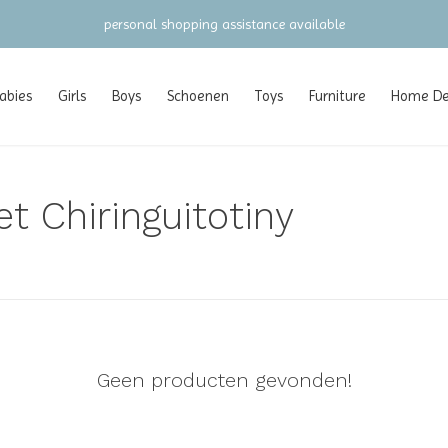
personal shopping assistance available
abies
Girls
Boys
Schoenen
Toys
Furniture
Home Dec
t Chiringuitotiny
Geen producten gevonden!