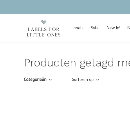
Labels
Sale!
New In!
B
Producten getagd me
Categorieën
Sorteren op