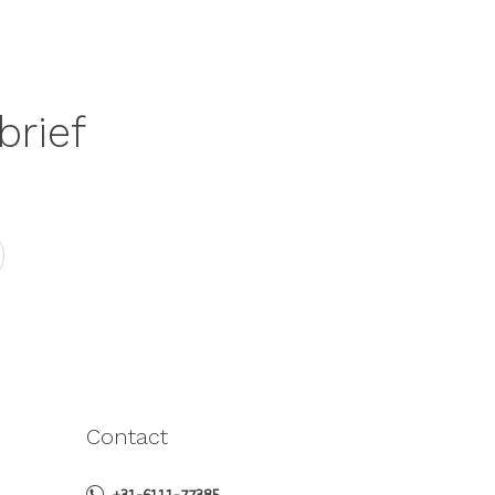
brief
Contact
+31-6111-77385