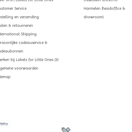
ustomer Service
Harmelen (headoffice &
estelling en verzending
showroom)
uilen & retourneren
nternational Shipping
ersoonlijke cadeauservice &
adeaubonnen
rken bij Labels for Little Ones (3)
lgemene voorwaarden
itemap