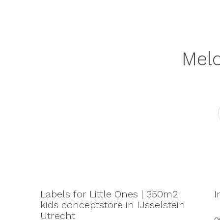
Meld
Labels for Little Ones | 350m2
I
kids conceptstore in IJsselstein
Utrecht
Ov