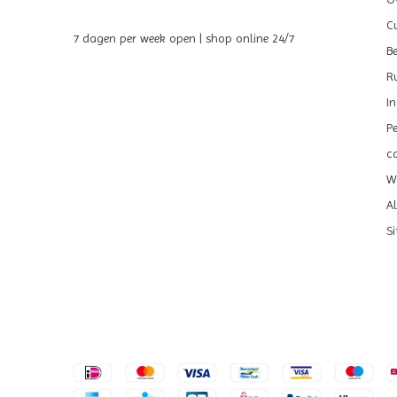
C
7 dagen per week open | shop online 24/7
B
R
I
P
c
We
A
S