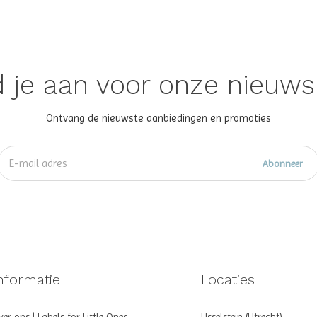
 je aan voor onze nieuws
Ontvang de nieuwste aanbiedingen en promoties
Abonneer
nformatie
Locaties
er ons | Labels for Little Ones
IJsselstein (Utrecht)