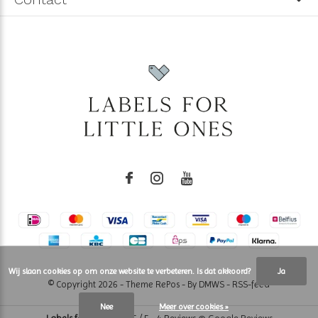
Wij slaan cookies op om onze website te verbeteren. Is dat akkoord?
Ja
© Copyright
2026
- Theme RePos - By
DMWS
-
RSS-feed
Nee
Meer over cookies »