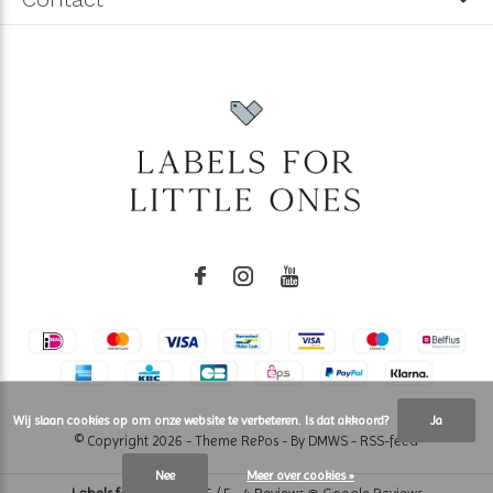
Wij slaan cookies op om onze website te verbeteren. Is dat akkoord?
Ja
© Copyright
2026
- Theme RePos - By
DMWS
-
RSS-feed
Nee
Meer over cookies »