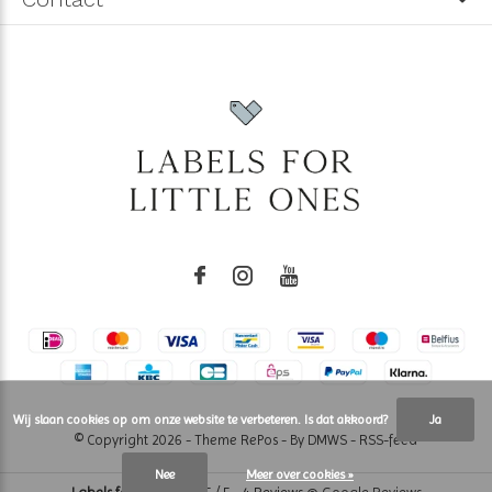
Wij slaan cookies op om onze website te verbeteren. Is dat akkoord?
Ja
© Copyright
2026
- Theme RePos - By
DMWS
-
RSS-feed
Nee
Meer over cookies »